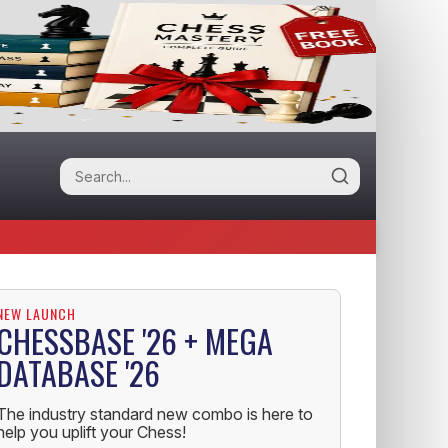
NEW LAUNCH
CHESSBASE '26 + MEGA
DATABASE '26
The industry standard new combo is here to
help you uplift your Chess!