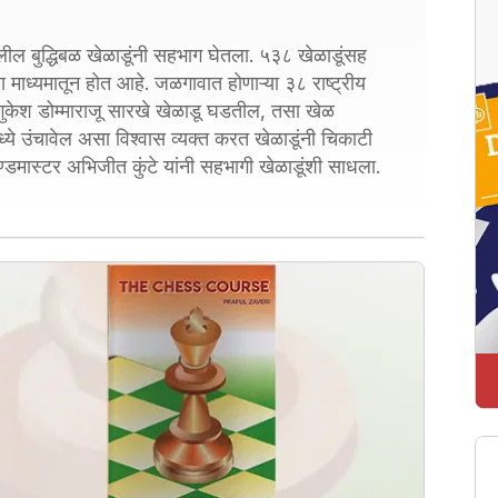
खालील बुद्धिबळ खेळाडूंनी सहभाग घेतला. ५३८ खेळाडूंसह
्या माध्यमातून होत आहे. जळगावात होणाऱ्या ३८ राष्ट्रीय
सह गुकेश डोम्माराजू सारखे खेळाडू घडतील, तसा खेळ
ये उंचावेल असा विश्वास व्यक्त करत खेळाडूंनी चिकाटी
ण्डमास्टर अभिजीत कुंटे यांनी सहभागी खेळाडूंशी साधला.