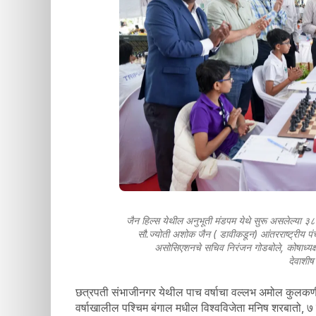
जैन हिल्स येथील अनुभूती मंडपम येथे सुरू असलेल्या ३८ व्
सौ.ज्योती अशोक जैन ( डावीकडून) आंतरराष्ट्रीय पंच प
असोसिएशनचे सचिव निरंजन गोडबोले, कोषाध्यक्ष विल
देवाशीष
छत्रपती संभाजीनगर येथील पाच वर्षाचा वल्लभ अमोल कुलकर्
वर्षाखालील पश्चिम बंगाल मधील विश्वविजेता मनिष शरबातो, ७ 