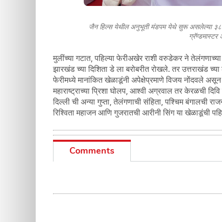
जैन हिल्स येथील अनुभूती मंडपम येथे सुरू असलेल्या ३८ व्
ग्रॅण्डमास्टर
मुलींच्या गटात, पहिल्या फेरीअखेर राशी वरुडेकर ने तेलंगणाच्
झारखंड च्या दिशिता डे ला बरोबरीत रोखले. तर उत्तराखंड च्या
फेरीमध्ये मानांकित खेळाडूंनी अपेक्षेप्रमाणे विजय नोंदवले अस
महाराष्ट्राच्या प्रिशा घोलप, आश्वी अग्रवाल तर केरळची दिवि ब
दिल्ली ची अन्या गुप्ता, तेलंगणाची संहिता, पश्चिम बंगालची र
रिश्विता महाजन आणि गुजरातची आरीनी सिंग या खेळाडूंची पहि