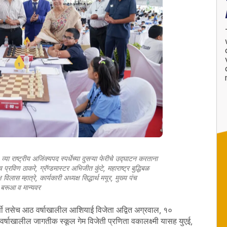
या राष्ट्रीय अजिंक्यपद स्पर्धेच्या दुसऱ्या फेरीचे उद्घाटन करताना
्रविण ठाकरे, ग्रॅण्डमास्टर अभिजीत कुंटे, महाराष्ट्र बुद्धिबळ
ास म्हात्रे, कार्यकारी अध्यक्ष सिद्धार्थ मयूर, मुख्य पंच
 बरूआ व मान्यवर
णी तसेच आठ वर्षाखालील आशियाई विजेता अद्वित अग्रवाल, १०
वर्षाखालील जागतीक स्कूल गेम विजेती प्रणिता वकालक्ष्मी यासह युएई,