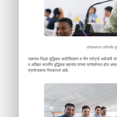
ग्रॅण्डमास्टर अभिजीत कु
जळगाव जिल्हा बुद्धिबळ असोसिएशन व जैन स्पोर्ट्स अकॅडमी यांच्या
व अखिल भारतीय बुद्धिबळ महासंघ यांच्या मार्गदर्शनात होत असले
प्रायोजकत्व स्विकारले आहे.