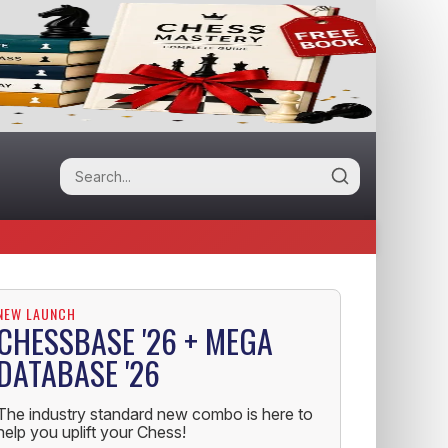
NEW LAUNCH
CHESSBASE '26 + MEGA
DATABASE '26
The industry standard new combo is here to
help you uplift your Chess!