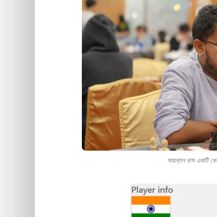
সায়ন্তন দাস একটি খেল