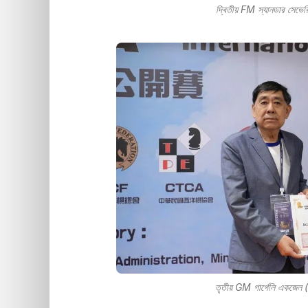
দ্বিতীয় FM স্যানডার সেভেরি
তৃতীয় GM গাৰ্গেলি একজেল (হা