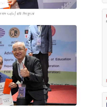
দাস ৭.৫/৯ | ছবি: লিন য়ুন ঝে