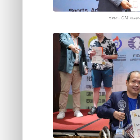
প্রথম - GM সায়ন্তন 