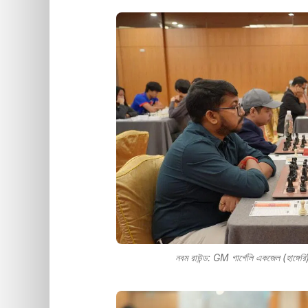
নবম রাউন্ড: GM গাৰ্গেলি একজেল (হাঙ্গে