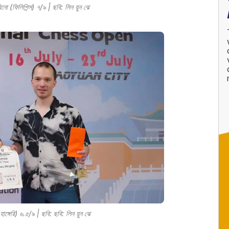
নো (ফিলিপিন্স) ৭/৯ | ছবি: লিন য়ুন ঝে
ঙ্গেরি) ৬.৫/৯ | ছবি: ছবি: লিন য়ুন ঝে