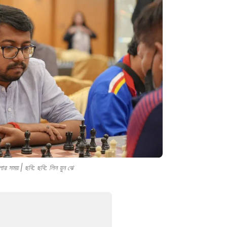
ার সময় | ছবি: ছবি: লিন য়ুন ঝে