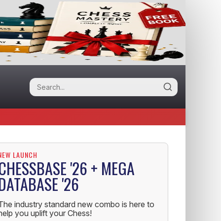
NEW LAUNCH
CHESSBASE '26 + MEGA
DATABASE '26
The industry standard new combo is here to
help you uplift your Chess!