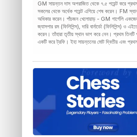
GM সায়ন্তন দাস অপরাজিত থেকে ৭.৫ পয়েন্ট করে প্রথ
সকলের থেকে অর্ধেক পয়েন্ট এগিয়ে শেষ করেন। FM স্যানডা
অধিকার করেন। পাঁচজন খেলোয়াড় - GM গাৰ্গেলি একজেল 
জ্যাসপার রম (ফিলিপিন্স), দারি বার্নার্ডো (ফিলিপিন্স) ও এ
করেন। তাঁহারা তৃতীয় স্থান ভাগ করে নেন। প্রথম তি
একটি করে ট্রফি। ইহা সায়ন্তনের মোট দ্বিতীয় এবং প্রথম 