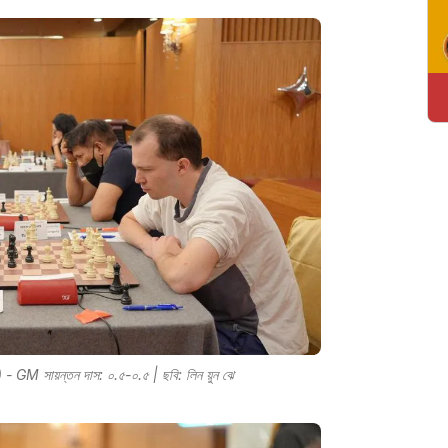
রি) - GM সায়ন্তন দাস: ০.৫-০.৫ | ছবি: লিন য়ুন ঝে