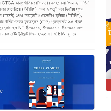
ম CTCA আন্তর্জাতিক রেটিং ওপেন ২০২৫ চ্যাম্পিয়ন হন। তিনি
র সেভেরিনো (ফিলিপিন্স) একক ৭ পয়েন্ট করে দ্বিতীয় স্থান
(হাঙ্গেরি),GM আন্তোনিও রোজেলিও জুনিয়র (ফিলিপিন্স),
ইতোর গার্সিয়া-রুইজ ফুয়েন্তেস (স্পেন) প্রত্যেকেই ৬.৫ পয়েন্ট
নটি পুরস্কার ছিল NT $৫০০০০, $৩০০০০ ও $১৫০০০ সঙ্গে
একক রেটিং টুর্নামেন্ট বিজয় ২০২৫ এ। ছবি: লিন য়ুন ঝে