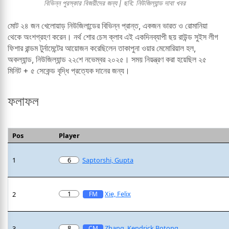
বিভিন্ন পুরস্কার বিজয়ীদের জন্য | ছবি: নিউজিল্যান্ড দাবা খবর
মোট ২৪ জন খেলোয়াড় নিউজিলান্ডের বিভিন্ন প্রান্ত, একজন ভারত ও রোমানিয়া
থেকে অংশগ্রহণ করেন। নর্থ শোর চেস ক্লাব এই একদিনব্যাপী ছয় রাউন্ড সুইস লীগ
ফিশার রান্ডম টুর্নামেন্টের আয়োজন করেছিলেন তাকাপুনা ওয়ার মেমোরিয়াল হল,
অকল্যান্ড, নিউজিল্যান্ড ২২শে নভেম্বর ২০২৫। সময় নিয়ন্ত্রণ করা হয়েছিল ২৫
মিনিট + ৫ সেকেন্ড বৃদ্ধি প্রত্যেক দানের জন্য।
ফলাফল
Pos
Player
1
6
Saptorshi, Gupta
1
Xie, Felix
2
FM
8
Zhang, Kendrick Botong
3
CM