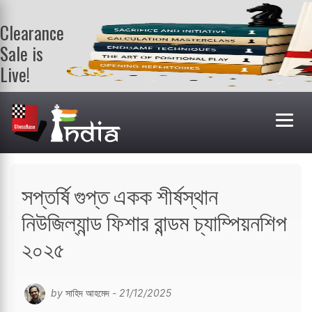
Clearance
Sale is
Live!
Get a FREE
book on
purchasing 2
or more
books. Valid
till 9th Aug.
Shop Books
সপ্তর্ষি গুপ্ত একক শীর্ষস্থান
নিউজিল্যান্ড ফিশার রান্ডম চ্যাম্পিয়নশিপ
২০২৫
by
সাহিদ আহমেদ
- 21/12/2025