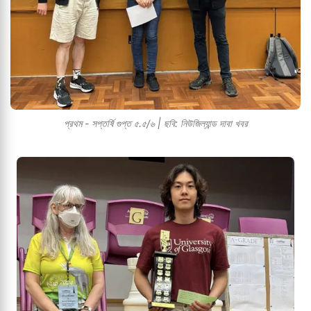
প্রথম - সপ্তর্ষি গুপ্ত ৫.৫/৬ | ছবি: নিউজিল্যান্ড দাবা খবর