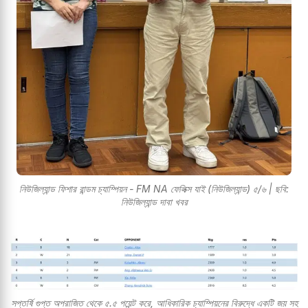
নিউজিল্যান্ড ফিশার রান্ডম চ্যাম্পিয়ন - FM NA ফেলিক্স যাই (নিউজিল্যান্ড) ৫/৬ | ছবি:
নিউজিল্যান্ড দাবা খবর
সপ্তর্ষি গুপ্ত অপরাজিত থেকে ৫.৫ পয়েন্ট করে, আধিকারিক চ্যাম্পিয়নের বিরুদ্ধে একটি জয় সহ