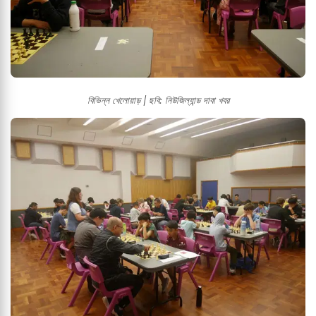
বিভিন্ন খেলোয়াড় | ছবি: নিউজিল্যান্ড দাবা খবর