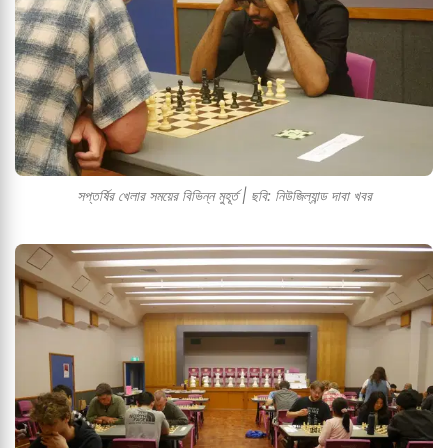
সপ্তর্ষির খেলার সময়ের বিভিন্ন মুহূর্ত | ছবি: নিউজিল্যান্ড দাবা খবর