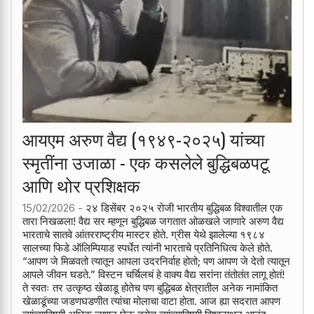
आयएम अरुण वैद्य (१९४९-२०२५) यांच्या
स्मृतींना उजाळा - एक कसलेले बुद्धिबळपटू
आणि थोर प्रशिक्षक
15/02/2026 -
२४ डिसेंबर २०२५ रोजी भारतीय बुद्धिबळ विश्वातील एक
तारा निखळला! वैद्य सर म्हणून बुद्धिबळ जगतात ओळखले जाणारे अरुण वैद्य
भारताचे सातवे आंतरराष्ट्रीय मास्टर होते. ग्रीस येथे झालेल्या १९८४
सालच्या फिडे ऑलिम्पियाड स्पर्धेत त्यांनी भारताचे प्रतिनिधित्व केले होते.
“आपण जे मिळवतो त्यातून आपला उदरनिर्वाह होतो; पण आपण जे देतो त्यातून
आपले जीवन घडते.” विस्टन चर्चिलचं हे वाक्य वैद्य सरांना तंतोतंत लागू होतं!
ते स्वतः तर उत्कृष्ठ खेळाडू होतेच पण बुद्धिबळ क्षेत्रातील अनेक नामांकित
खेळाडूंच्या जडणघडणीत त्यांचा मोलाचा वाटा होता. आज ह्या सदरात आपण