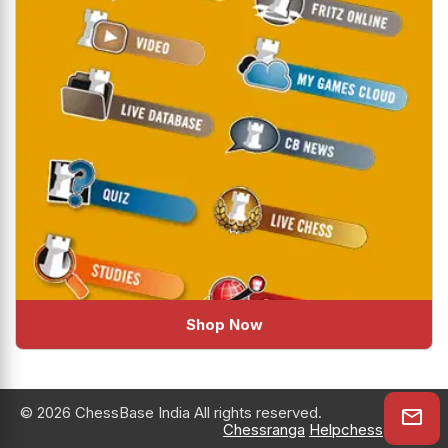
Shop Now
© 2026 ChessBase India All rights reserved.
Chessranga
Helpchess
About