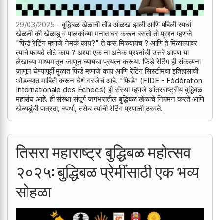
29/03/2025 -
बुद्धिबळ खेळाची तोंड ओळख झाली आणि पहिली स्पर्धा
खेळली की खेळाडू व पालकांच्या मनात घर करून बसतो तो प्रश्न म्हणजे
"फिडे रेटिंग म्हणजे नेमकं काय?" ते कसं मिळवायचं ? आणि ते मिळाल्यावर
त्याचे फायदे तोटे काय ? अश्या एक ना अनेक प्रश्नांची उत्तरे आपण या
लेखाच्या माध्यमातून जाणून घ्यायचा प्रयत्न करूया. फिडे रेटिंग ही संकल्पना
जाणून घेण्यापूर्वी मुळात फिडे म्हणजे काय आणि रेटिंग सिस्टीमचा इतिहासाची
थोडक्यात माहिती करून घेणं गरजेचं आहे. "फिडे" (FIDE - Fédération
Internationale des Échecs) ही संस्था म्हणजे आंतरराष्ट्रीय बुद्धिबळ
महासंघ आहे. ही संस्था संपूर्ण जगभरातील बुद्धिबळ खेळाचे नियमन करते आणि
खेळाडूंची पात्रता, स्पर्धा, तसेच त्यांची रेटिंग प्रणाली ठरवते.
तिसरा महाराष्ट्र बुद्धिबळ महोत्सव
२०२५: बुद्धिबळ प्रेमींसाठी एक भव्य
सोहळा