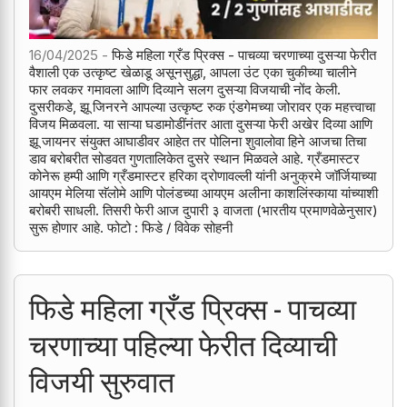
16/04/2025 -
फिडे महिला ग्रँड प्रिक्स - पाचव्या चरणाच्या दुसऱ्या फेरीत
वैशाली एक उत्कृष्ट खेळाडू असूनसुद्धा, आपला उंट एका चुकीच्या चालीने
फार लवकर गमावला आणि दिव्याने सलग दुसऱ्या विजयाची नोंद केली.
दुसरीकडे, झू जिनरने आपल्या उत्कृष्ट रुक एंडगेमच्या जोरावर एक महत्त्वाचा
विजय मिळवला. या साऱ्या घडामोडींनंतर आता दुसऱ्या फेरी अखेर दिव्या आणि
झू जायनर संयुक्त आघाडीवर आहेत तर पोलिना शुवालोवा हिने आजचा तिचा
डाव बरोबरीत सोडवत गुणतालिकेत दुसरे स्थान मिळवले आहे. ग्रँडमास्टर
कोनेरू हम्पी आणि ग्रँडमास्टर हरिका द्रोणावल्ली यांनी अनुक्रमे जॉर्जियाच्या
आयएम मेलिया सॅलोमे आणि पोलंडच्या आयएम अलीना काशलिंस्काया यांच्याशी
बरोबरी साधली. तिसरी फेरी आज दुपारी ३ वाजता (भारतीय प्रमाणवेळेनुसार)
सुरू होणार आहे. फोटो : फिडे / विवेक सोहनी
फिडे महिला ग्रँड प्रिक्स - पाचव्या
चरणाच्या पहिल्या फेरीत दिव्याची
विजयी सुरुवात