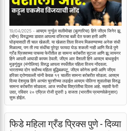
19/04/2025 -
आयएम नुर्ग्युल सलीमोव्हा (बुल्गारिया) हिने जीएम जिनेर झू
(चीन) विरुद्धच्या डावात आपल्या वजिराचा बळी देत फक्त हत्ती आणि
घोड्यासाठी ती चाल खेळली. या खेळात तिला विजय मिळवण्याच्या अनेक संधी
मिळाल्या, पण ती त्या संधींचा पुरेपूर फायदा घेऊ शकली नाही आणि फिडे पुणे
ग्रँड प्रिक्सच्या पाचव्या फेरीतील हा सामना बरोबरीत सुटला आणि झू जायनर
हिने आपली आघाडी कायम ठेवली. जीएम आर वैशाली हिने आयएम बाथकुईग
मुङ्गुंतुुल (मंगोलिया) विरुद्ध आपला स्पर्धेतील पहिला विजय नोंदवला.
भारताच्या दोन सर्वोच्च महिला बुद्धिबळपटू, जीएम कोनेरू हम्पी आणि जीएम
हरिका द्रोणावल्ली यांनी केवळ १९ चालींत सामना बरोबरीत सोडला. आयएम
दिव्या देशमुख हिने अत्यंत चुरशीच्या लढाईत आयएम पोलिना शुवालोव्हा विरुद्ध
सामना बरोबरीत सोडवला. आज स्पर्धेचा विश्रांतीचा दिवस आहे. सहावी फेरी
उद्या, रविवार २० एप्रिल रोजी दुपारी ३ वाजता (भारतीय प्रमाणवेळेनुसार)
सुरू होईल.
फिडे महिला ग्रँड प्रिक्स पुणे - दिव्या