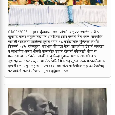
01/03/2025 -
नूतन बुध्दिबळ मंडळ, सांगली व सूरज स्पोर्टस अकॅडेमी,
कुपवाड यांच्या संयुक्त विद्यमाने आयोजित आणि कच्छी जैन भवन, राममंदिर ,
सांगली याठिकाणी झालेल्या सूरज रॅपिड् १६ वर्षाखालील बुध्दिबळ स्पर्धेत
विक्रमी ५४५ खेळाडूचा सहभाग नोंदवला गेला. सांगलीच्या ईश्वरी जगदाळे
व जांभळीचा अभय भोसले यांच्यातील डावात दोघांनी कोणताही धोका न
पत्करता डाव बरोबरीत सोडविला बुकोल्झ गुणाच्या आधारे अभयने ७.५
गुणासह रू. १५०५०/- च्या रोख पारितोषिकासह सूरज चषक पटकाविला तर
ईश्वरीने ७.५ गुणासह रू. १२५००/- च्या रोख पारितोषिकासह उपविजेतेपद
पटकाविले. फोटो सौजन्य : नूतन बुद्धिबळ मंडळ