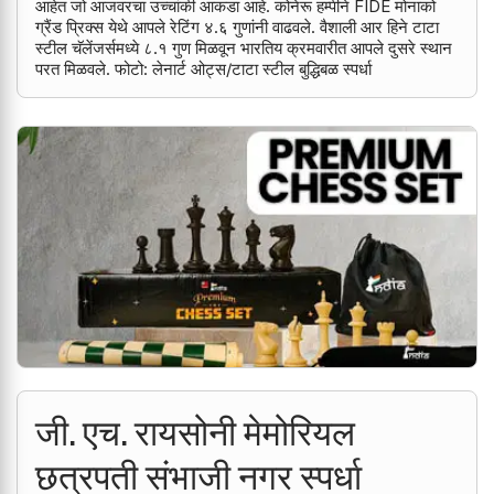
आहेत जो आजवरचा उच्चांकी आकडा आहे. कोनेरू हम्पीने FIDE मोनाको
ग्रैंड प्रिक्स येथे आपले रेटिंग ४.६ गुणांनी वाढवले. वैशाली आर हिने टाटा
स्टील चॅलेंजर्समध्ये ८.१ गुण मिळवून भारतिय क्रमवारीत आपले दुसरे स्थान
परत मिळवले. फोटो: लेनार्ट ओट्स/टाटा स्टील बुद्धिबळ स्पर्धा
जी. एच. रायसोनी मेमोरियल
छत्रपती संभाजी नगर स्पर्धा