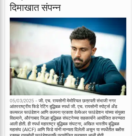
दिमाखात संपन्न
05/03/2025 -
जी. एच. रायसोनी मेमोरियल छत्रपती संभाजी नगर
आंतरराष्ट्रीय फिडे रेटिंग बुद्धिबळ स्पर्धा जी. एच. रायसोनी स्पोर्ट्स अँड
कल्चरल फाउंडेशन आणि कल्पना प्रकाश वेल्फेअर फाउंडेशन यांच्या संयुक्त
विद्यमाने, औरंगाबाद जिल्हा बुद्धिबळ संघटनेच्या सहकार्याने आयोजित करण्यात
आली होती. ही स्पर्धा महाराष्ट्र बुद्धिबळ संघटना, अखिल भारतीय बुद्धिबळ
महासंघ (AICF) आणि फिडे यांनी मान्यता दिलेली असून या स्पर्धेतील बक्षीस
रक्कम रायसोनी फाउंडेशनतर्फे प्रायोजित करण्यात आली होती.