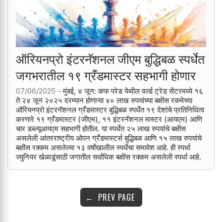
ऑरियनप्रो इंटरनॅशनल जीएम बुद्धिबळ स्पर्धेत
जगभरातील १९ ग्रँडमास्टर सहभागी होणार
07/06/2025 -
मुंबई, ४ जून: कफ परेड येथील वर्ल्ड ट्रेड सेंटरमध्ये १६
ते २४ जून २०२५ दरम्यान होणाऱ्या ४० लाख रुपयांच्या बक्षीस रकमेच्या
ऑरियनप्रो इंटरनॅशनल ग्रँडमास्टर बुद्धिबळ स्पर्धेत १९ देशांचे प्रतिनिधित्व
करणारे १९ ग्रँडमास्टर (जीएम), ११ इंटरनॅशनल मास्टर (आयएम) आणि
चार डब्ल्यूआयएम सहभागी होतील. या स्पर्धेत २५ लाख रुपयांचे बक्षीस
असलेली आंतरराष्ट्रीय ओपन ग्रँडमास्टर्स बुद्धिबळ आणि १५ लाख रुपयांचे
बक्षीस रक्कम असलेल्या १३ वर्षांखालील स्पर्धेचा समावेश आहे. ही स्पर्धा
ज्युनियर खेळाडूंसाठी जगातील सर्वाधिक बक्षीस रक्कम असलेली स्पर्धा आहे.
PREV PAGE