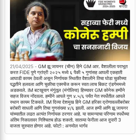
21/04/2025 -
GM झू जायनर (चीन) हिने GM आर. वैशालीला पराभूत
करत FIDE पुणे ग्रांप्री २०२५ मध्ये ६ पैकी ५ गुणांसह आपली एकहाती
आघाडी कायम ठेवली असून निर्णायक स्थितीत वैशालीने तिचा घोडा चुकीच्या
पद्धतीने हलवला आणि चुकीचा एक्स्चेंज करून स्वतःलाच बिकट एंडगेममध्ये
अडकवले. IM बटखुयाग मंगुंतूल (मंगोलिया) हिच्यावर GM कोनेरू हम्पीने
सहज विजय नोंदवला. हम्पीने आपले गुण ४.५/६ पर्यंत नेत स्पर्धेतील आपले
स्थान कायम टिकवले. IM दिव्या देशमुख हिने GM हरिका द्रोणावल्लीबरोबर
बरोबरी साधली आणि तिचा गुणसंख्या ४/६ झाली. आज हम्पी आणि झू जायनर
यांच्यातील लढत अत्यंत निर्णायक ठरणार आहे. या सामन्याचा परिणाम स्पर्धेच्या
अंतिम निकालावर निश्चितच होऊ शकतो. सातव्या फेरीला आज दुपारी 3
वाजता सुरुवात होणार आहे. फोटो : अनमोल भार्गव