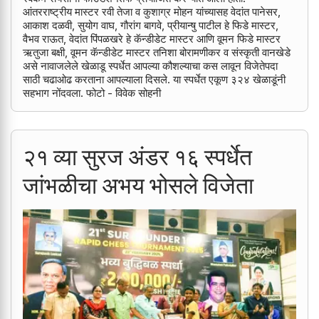
आंतरराष्ट्रीय मास्टर रवी तेजा व कुशाग्र मोहन यांच्यासह वेदांत पानेसर,
आकाश दळवी, सुयोग वाघ, गौरांग बागवे, प्रीयान्षु पाटील हे फिडे मास्टर,
वैभव राऊत, वेदांत पिंपळखरे हे कॅन्डीडेट मास्टर आणि वूमन फिडे मास्टर
ऋतुजा बक्षी, वूमन कॅन्डीडेट मास्टर तनिशा बोरामणीकर व संस्कृती वानखेडे
असे नावाजलेले खेळाडू स्पर्धेत आपल्या कौशल्याचा कस लावून विजेतेपदा
साठी चढाओढ करताना आपल्याला दिसले. या स्पर्धेत एकूण ३२४ खेळाडूंनी
सहभाग नोंदवला. फोटो - विवेक सोहनी
२१ व्या सुरज अंडर १६ स्पर्धेत ​
जांभळीचा अभय भोसले विजेता