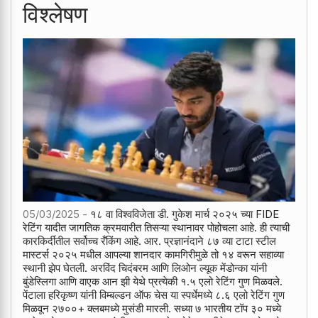
विश्लेषण
05/03/2025 -
१८ वा विश्वविजेता डी. गुकेश मार्च २०२५ च्या FIDE
रेटिंग यादीत जागतिक क्रमवारीत तिसऱ्या स्थानावर पोहोचला आहे. ही त्याची
कारकिर्दीतील सर्वोच्च रँकिंग आहे. आर. प्रज्ञानंदाने ८७ व्या टाटा स्टील
मास्टर्स २०२५ मधील आपल्या शानदार कामगिरीमुळे तो १४ वरून सहाव्या
स्थानी झेप घेतली. अरविंद चिदंबरम आणि लिओन ल्यूक मेंडोन्का यांनी
बुंडेस्लिगा आणि वाएक आन झी येथे प्रत्येकी १.५ एलो रेटिंग गुण मिळवले.
पेंटाला हरिकृष्ण यांनी विम्बल्डन ऑफ चेस या स्पर्धेमध्ये ८.६ एलो रेटिंग गुण
मिळवून २७००+ क्लबमध्ये मुसंडी मारली. सध्या ७ भारतीय टॉप ३० मध्ये