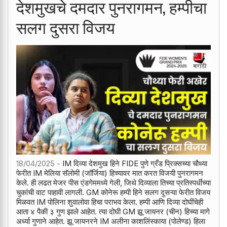
देशमुखचे दमदार पुनरागमन, हम्पीचा
सलग दुसरा विजय
18/04/2025 -
IM दिव्या देशमुख हिने FIDE पुणे ग्रँड प्रिक्सच्या चौथ्या
फेरीत IM मेलिया सॅलोमी (जॉर्जिया) हिच्यावर मात करत विजयी पुनरागमन
केले. ही लढत मेजर पीस एंडगेममध्ये गेली, जिथे दिव्याला तिच्या प्रतिस्पर्धीच्या
चुकांची वाट पाहावी लागली. GM कोनेरू हम्पी हिने सलग दुसऱ्या फेरीत विजय
मिळवत IM पोलिना शुवालोवा हिचा पराभव केला. हम्पी आणि दिव्या दोघींचेही
आता ४ पैकी ३ गुण झाले आहेत. त्या दोघी GM झू जायनर (चीन) हिच्या मागे
अर्ध्या गुणाने आहेत. झू जायनरने IM अलीना काशलिंस्काया (पोलेण्ड) हिला