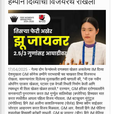
हम्पीने दिव्याचा विजयरथ रोखला
17/04/2025 -
गेल्या दोन फेऱ्यांमध्ये दणक्यात खेळत असलेल्या IM दिव्या
देशमुखला GM कोनेरू हम्पीने पराभवाची चव चाखवत तिचा विजयरथ
रोखला. सामन्यानंतर दिलेल्या मुलाखतीत हम्पी म्हणाली की, "मी एक नवीन
ओपनिंग प्रकार खेळला, पटावर एक वेगळी स्थिती निर्माण केली आणि
त्यामधून मी तिला खेळत खेळत हरवले." दरम्यान, GM हरिका द्रोणावल्लीने
सनसनाटी पुनरागमन करत IM नुर्ग्युल सालिमोव्हा (बग्लेरिया) हिच्यावर मात
करत स्पर्धेतील आपला पहिला विजय नोंदवला. IM बटखुयाग मुंगुंटूल
(मंगोलिया) हिने IM अलीना काशलिन्स्काया (पोलंड) हिच्या क्वीन साईडवर
जोरदार आक्रमण करत विजय मिळवला. GM आर. वैशाली हिने IM पोलिना
शुवालोव्हा हिच्याशी बरोबरी साधली. GM झू जायनर (चीन) हिने IM मेलिया